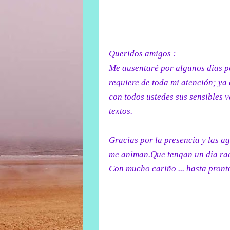
Queridos amigos :
Me ausentaré por algunos días p
requiere de toda mi atención; ya
con todos ustedes sus sensibles v
textos.
Gracias por la presencia y las a
me animan.Que tengan un día rad
Con mucho cariño ... hasta pronto