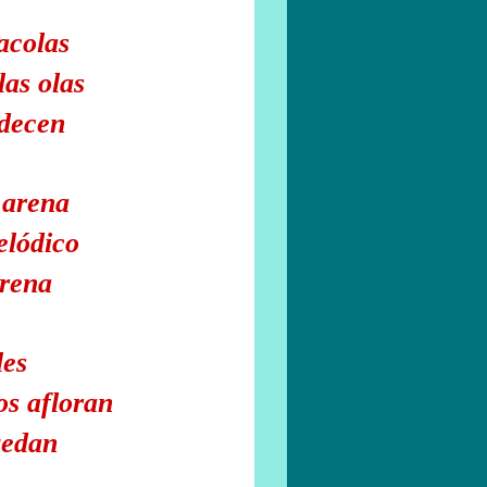
acolas
las olas
ndecen
 arena
elódico
erena
les
os afloran
uedan