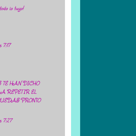
odo lo tuyo!
s 7:17
 TE HAN DICHO
A REPETIR EL
PUEDAS PRONTO
s 7:27