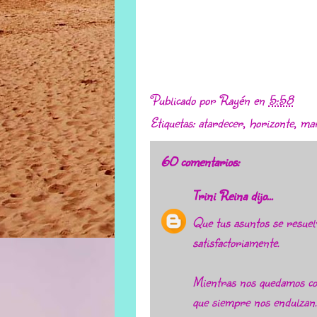
Publicado por
Rayén
en
5:58
Etiquetas:
atardecer
,
horizonte
,
ma
60 comentarios:
Trini Reina
dijo...
Que tus asuntos se resuel
satisfactoriamente.
Mientras nos quedamos c
que siempre nos endulzan.