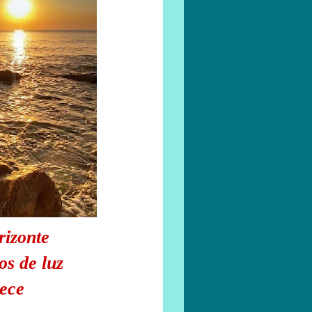
rizonte
os de luz
dece