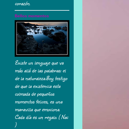
corazón.
Bellos momentos
Existe un lenguaje que va
más allá de las palabras: el
de la naturaleza.Soy testigo
de que la existencia esta
colmada de pequeños
momentos felices, es una
maravilla que emociona.
Cada día es un regalo. ( Nac
)