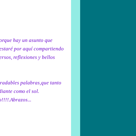
orque hay un asunto que
 estaré por aquí compartiendo
ersos, reflexiones y bellos
gradables palabras,que tanto
iante como el sol.
!!!!.Abrazos...