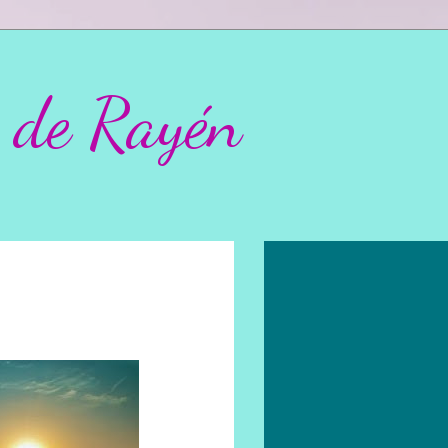
 de Rayén