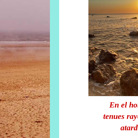
En el ho
tenues ray
atar