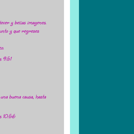
ecer y bellas imagenes.
sunto y que regreses
o.
s 9:51
 una buena causa, hasta
as 10:56