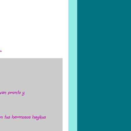
r
van pronto y
on tus hermosos haykus