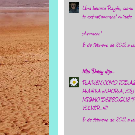
Una belleza Rayén, como t
te extrañaremos! cuídate.
Abrazos!
5 de febrero de 2012 a la
Mis Daisy
dijo...
RAYEN,COMO TODAS
HASTA AHORA,VOY 
MISMO DESEO,QUE 
VOLVER...!!!!
5 de febrero de 2012 a la