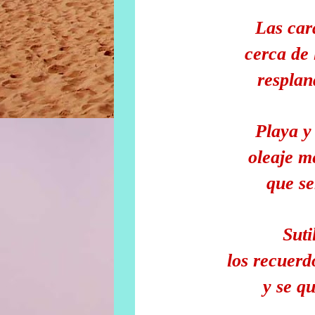
Las car
cerca de 
respla
Playa y
oleaje
m
que s
Suti
los recuerd
y se q