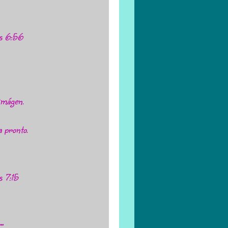
as 6:56
imágen.
a pronto.
s 7:15
..