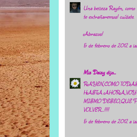
Una belleza Rayén, como t
te extrañaremos! cuídate.
Abrazos!
5 de febrero de 2012 a la
Mis Daisy
dijo...
RAYEN,COMO TODAS
HASTA AHORA,VOY 
MISMO DESEO,QUE 
VOLVER...!!!!
5 de febrero de 2012 a la