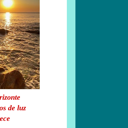
rizonte
os de luz
dece