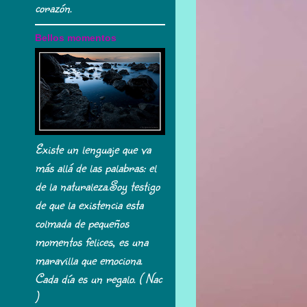
corazón.
Bellos momentos
Existe un lenguaje que va
más allá de las palabras: el
de la naturaleza.Soy testigo
de que la existencia esta
colmada de pequeños
momentos felices, es una
maravilla que emociona.
Cada día es un regalo. ( Nac
)