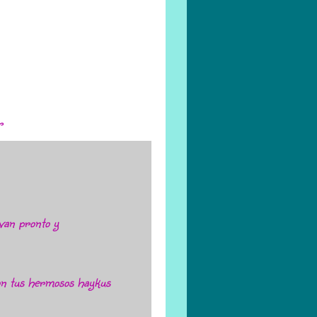
r
van pronto y
on tus hermosos haykus