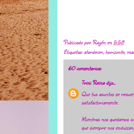
Publicado por
Rayén
en
5:58
Etiquetas:
atardecer
,
horizonte
,
ma
60 comentarios:
Trini Reina
dijo...
Que tus asuntos se resuel
satisfactoriamente.
Mientras nos quedamos c
que siempre nos endulzan.