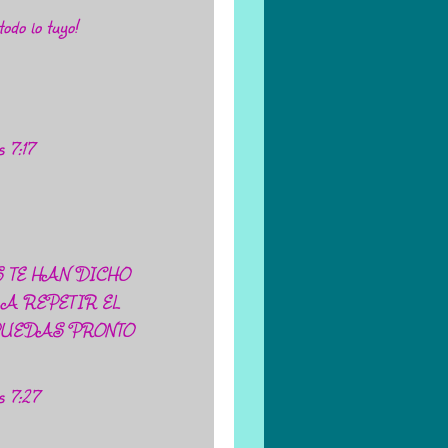
odo lo tuyo!
s 7:17
 TE HAN DICHO
A REPETIR EL
PUEDAS PRONTO
s 7:27