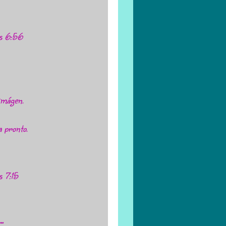
as 6:56
imágen.
a pronto.
s 7:15
..