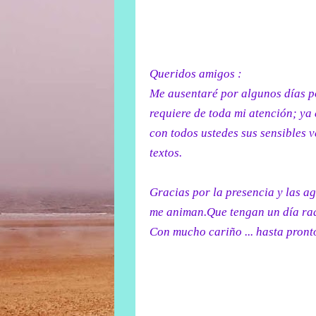
Queridos amigos :
Me ausentaré por algunos días p
requiere de toda mi atención; ya
con todos ustedes sus sensibles v
textos.
Gracias por la presencia y las a
me animan.Que tengan un día rad
Con mucho cariño ... hasta pronto