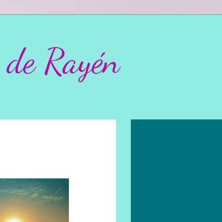
 de Rayén