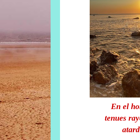
En el ho
tenues ray
atar