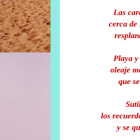
Las car
cerca de 
respla
Playa y
oleaje
m
que s
Suti
los recuerd
y se q