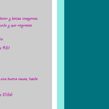
ecer y bellas imagenes.
sunto y que regreses
o.
s 9:51
 una buena causa, hasta
as 10:56