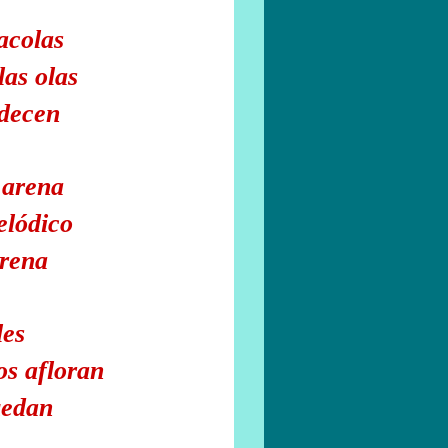
acolas
las olas
ndecen
 arena
elódico
erena
les
os afloran
uedan