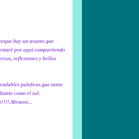
orque hay un asunto que
 estaré por aquí compartiendo
ersos, reflexiones y bellos
gradables palabras,que tanto
iante como el sol.
!!!!.Abrazos...