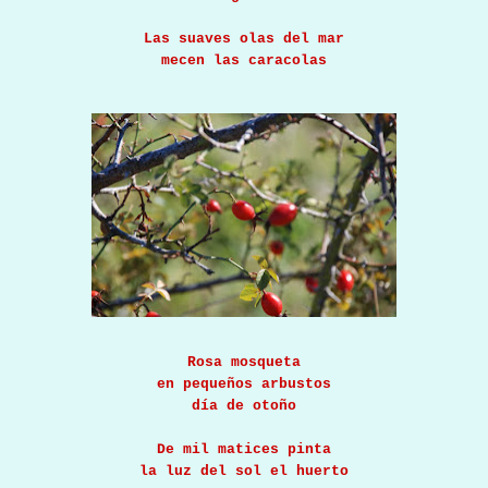
Las suaves olas del mar
mecen las caracolas
Rosa mosqueta
en pequeños arbustos
día de otoño
De mil matices pinta
la luz del sol el huerto