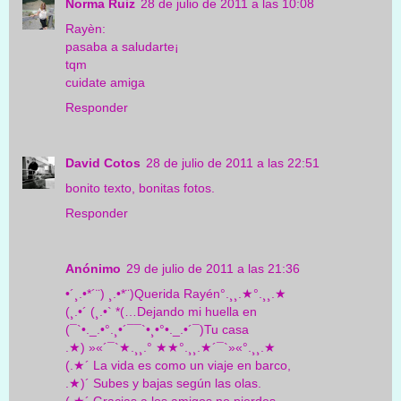
Norma Ruiz
28 de julio de 2011 a las 10:08
Rayèn:
pasaba a saludarte¡
tqm
cuidate amiga
Responder
David Cotos
28 de julio de 2011 a las 22:51
bonito texto, bonitas fotos.
Responder
Anónimo
29 de julio de 2011 a las 21:36
•´¸.•*´¨) ¸.•*¨)Querida Rayén°.¸¸.★°.¸¸.★
(¸.•´ (¸.•` *(…Dejando mi huella en
(¯`•._.•°.¸•´¯¯`•¸•°•._.•´¯)Tu casa
.★) »«´¯`★.¸¸.° ★★°.¸¸.★´¯`»«°.¸¸.★
(.★´ La vida es como un viaje en barco,
.★)´ Subes y bajas según las olas.