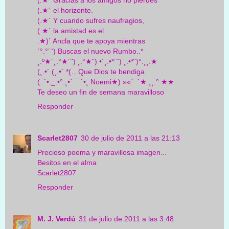
(.★´ Gracias a los amigos no pierdes
(.★´ el horizonte.
(.★´ Y cuando sufres naufragios,
(.★´ la amistad es el
.★)´ Ancla que te apoya mientras
`°.°´¨) Buscas el nuevo Rumbo..*
¸.º★´¸.°★´¨) ¸.°★¨) •´¸.•*´¨) ¸.•*¨)°.¸¸.★
(¸.•´ (¸.•` *(…Que Dios te bendiga
(¯`•._.•°.¸•´¯¯`•¸ Noemi★) »«´¯`★.¸¸.° ★★
Te deseo un fin de semana maravilloso
Responder
Scarlet2807
30 de julio de 2011 a las 21:13
Precioso poema y maravillosa imagen...
Besitos en el alma
Scarlet2807
Responder
M. J. Verdú
31 de julio de 2011 a las 3:48