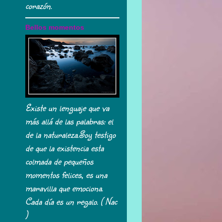
corazón.
Bellos momentos
Existe un lenguaje que va
más allá de las palabras: el
de la naturaleza.Soy testigo
de que la existencia esta
colmada de pequeños
momentos felices, es una
maravilla que emociona.
Cada día es un regalo. ( Nac
)