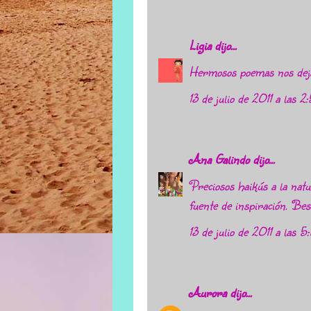
Ligia
dijo...
Hermosos poemas nos dej
13 de julio de 2011 a las 2
Ana Galindo
dijo...
Preciosos haikús a la natu
fuente de inspiración. Be
13 de julio de 2011 a las 5
Aurora
dijo...