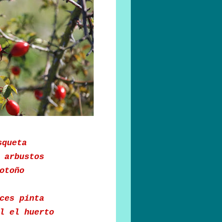
squeta
 arbustos
otoño
ces pinta
l el huerto