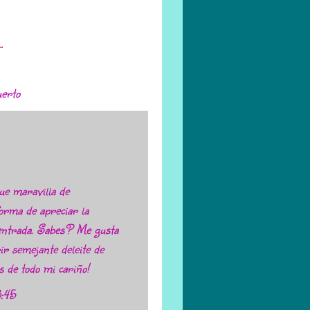
..
uerto
ue maravilla de
forma de apreciar la
tu entrada. Sabes? Me gusta
ir semejante deleite de
s de todo mi cariño!
3:45