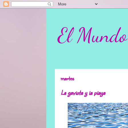
El Mundo
martes
La gaviota y la playa