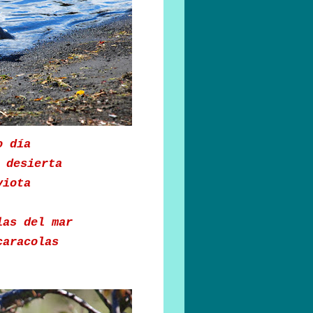
o día
 desierta
viota
las del mar
caracolas