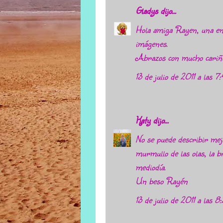
Gladys
dijo...
Hola amiga Rayen, una ent
imágenes.
Abrazos con mucho cariño,
13 de julio de 2011 a las 7:
Katy
dijo...
No se puede describir mejo
murmullo de las olas, la br
mediodía.
Un beso Rayén
13 de julio de 2011 a las 8: