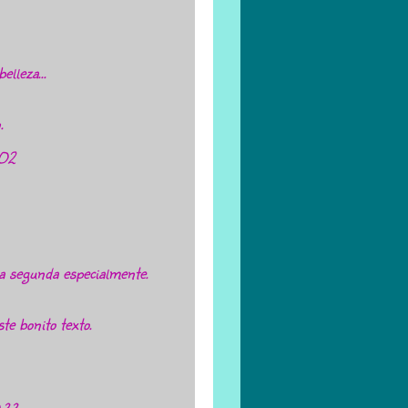
elleza...
.
:02
a segunda especialmente.
e bonito texto.