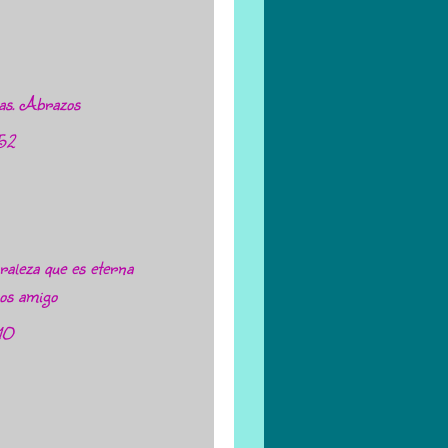
as. Abrazos
:52
raleza que es eterna
sos amigo
:10