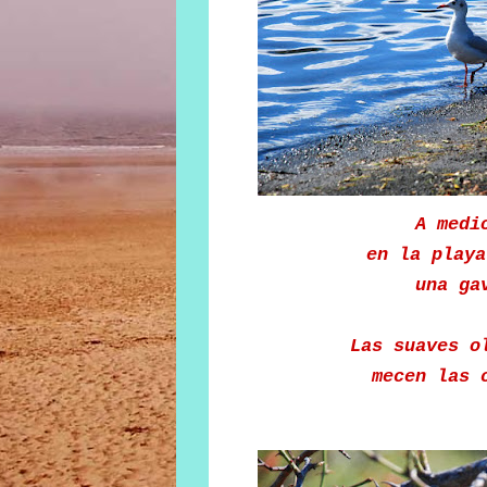
A medi
en la playa
una ga
Las suaves o
mecen las 