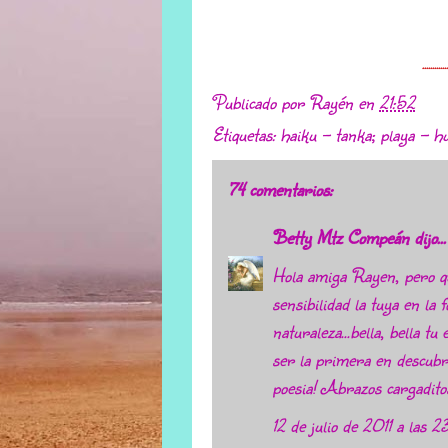
.............
Publicado por
Rayén
en
21:52
Etiquetas:
haiku - tanka; playa - h
74 comentarios:
Betty Mtz Compeán
dijo...
Hola amiga Rayen, pero q
sensibilidad la tuya en la 
naturaleza...bella, bella 
ser la primera en descubr
poesia! Abrazos cargadito
12 de julio de 2011 a las 2