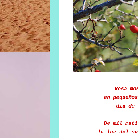
Rosa mo
en pequeños
día de 
De mil mati
la luz del so