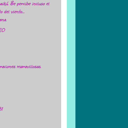
aikú. Se percibe incluso el
 del viento...
ana.
:20
raciones maravillosas.
31