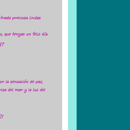
rada preciosa lindas
 que tengas un feliz día.
47
r la sensación de paz,
isa del mar y la luz del
21